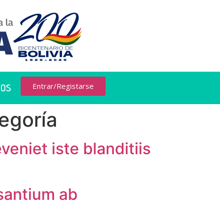
Entrar/Registarse
MOS
tegoría
veniet iste blanditiis
santium ab